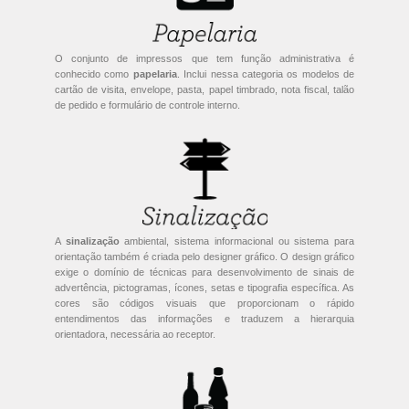
O conjunto de impressos que tem função administrativa é
conhecido como
papelaria
. Inclui nessa categoria os modelos de
cartão de visita, envelope, pasta, papel timbrado, nota fiscal, talão
de pedido e formulário de controle interno.
A
sinalização
ambiental, sistema informacional ou sistema para
orientação também é criada pelo designer gráfico. O design gráfico
exige o domínio de técnicas para desenvolvimento de sinais de
advertência, pictogramas, ícones, setas e tipografia específica. As
cores são códigos visuais que proporcionam o rápido
entendimentos das informações e traduzem a hierarquia
orientadora, necessária ao receptor.