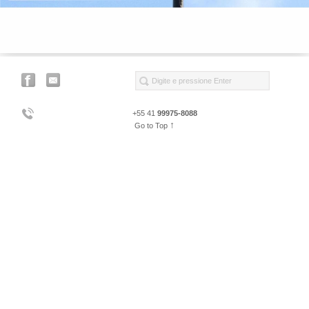
+55 41
99975-8088
↑
Go to Top