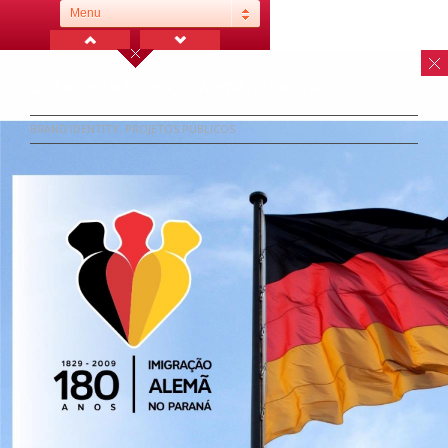
Menu
180 anos da imigração Alemã no Paraná
BRAND IDENTITY, PROJETOS PÚBLICOS