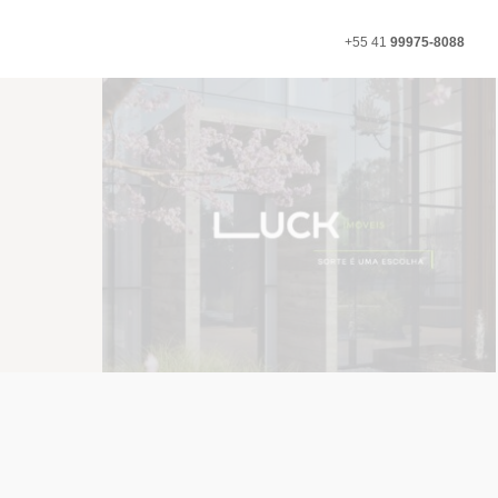
+55 41
99975-8088