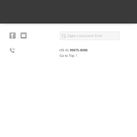
+55 41
99975-8088
↑
Go to Top