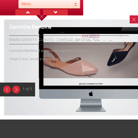
Menu
Cammina Bambina
BRAND IDENTITY, CLIENTES, COMÉRCIO, MATERIAL PDV
Cammina Bambina é a marca de sapatilhas femininas.
A logo é leve, jovem e gostosa de ver, como as suas sapatilhas.
1 of 5