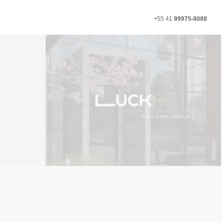
+55 41
99975-8088