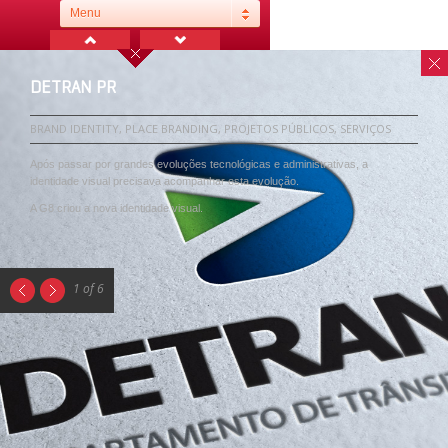
Menu
DETRAN PR
BRAND IDENTITY, PLACE BRANDING, PROJETOS PÚBLICOS, SERVIÇOS
Após passar por grandes evoluções tecnológicas e administrativas, a
identidade visual precisava acompanhar esta evolução.
A G8 criou a nova identidade visual.
1 of 6