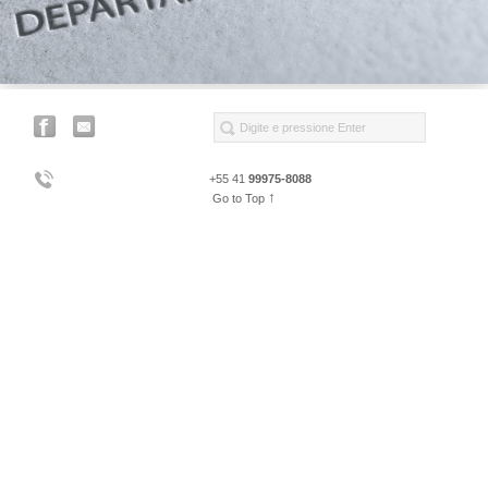
+55 41
99975-8088
↑
Go to Top