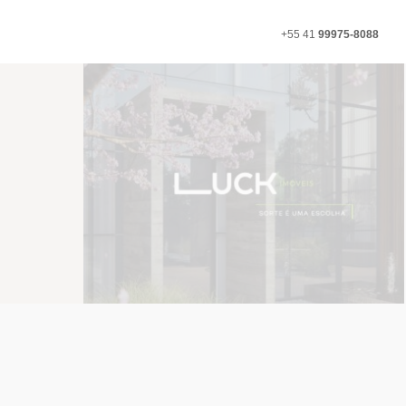
+55 41
99975-8088