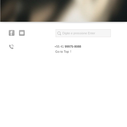
+55 41
99975-8088
↑
Go to Top