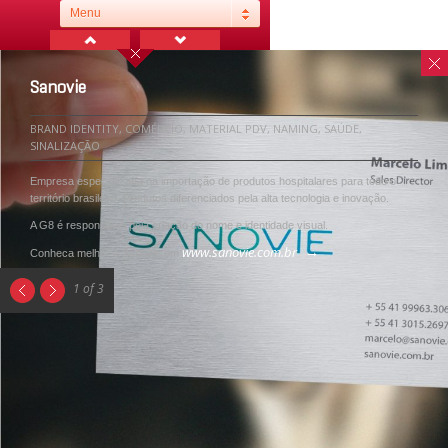
Menu
Sanovie
BRAND IDENTITY, COMÉRCIO, MATERIAL PDV, NAMING, SAÚDE,
SINALIZAÇÃO
Empresa especializada na importação de produtos hospitalares para todo o
território brasileiro. Produtos diferenciados pela alta tecnologia e inovação.
A G8 é responsável pela criação do nome e identidade visual.
www.sanovie.com.br
Conheca melhor a Sanovie em
1 of 3